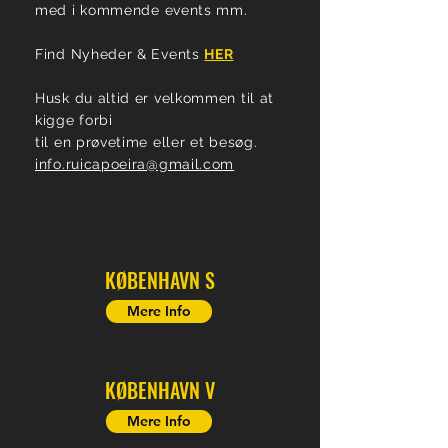
med i kommende
events mm.
Find Nyheder & Events
HER
Husk du altid er velkommen til at
kigge forbi
til en prøvetime eller et besøg.
info.ruicapoeira@gmail.com
KØBENHAVN S
Mere Info
KØBENHAVN V
Mere Info