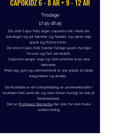
CAPOKIDZ 6 - 8 ÅR + 9
- 12 ÅR
Tirsdage
17:45-18:45
De små Capo Kidz leger capoeira ind, mens de
bevæger sig på hænder og fødder. og lærer seje
spark og flotte tricks.
De store Capo Kidz træner farlige spark, hurtige
forsvar og flot akrobatik.
Capoeira sange, klap og instrumenter øver alle
børnene.
Med leg, grin og sammenhold er der plads til både
begyndere og øvede.
​
Da Roskilde er en lokalafdeling er sammenholdet i
klubben helt centralt, og man bliver hurtigt en del af
fællesskabet.
Det er
Professor Borracha
der står for den faste
undervisning