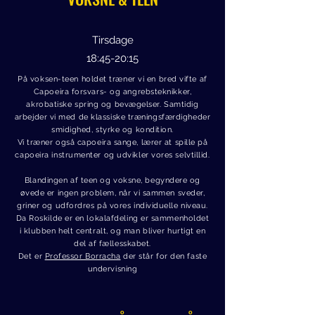
Tirsdage
18:45-20:15
På voksen-teen holdet
træner vi en bred vifte af
Capoeira forsvars- og angrebsteknikker,
akrobatiske spring og bevægelser. Samtidig
arbejder vi med de klassiske træningsfærdigheder
smidighed, styrke og kondition.
Vi træner også capoeira sange, lærer at spille på
capoeira instrumenter og
udvikler vores selvtillid.
Blandingen af teen og voksne, begyndere og
øvede er ingen problem, når vi sammen sveder,
griner og udfordres på vores individuelle niveau.
Da Roskilde er en lokalafdeling er sammenholdet
i klubben helt centralt, og man bliver hurtigt en
del af fællesskabet.
Det er
Professor Borracha
der står for den faste
undervisning