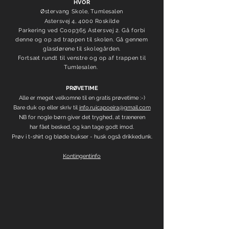
HVOR
Østervang Skole, Tumlesalen
Astersvej 4,
4000 Roskilde
Parkering ved Coop365 Astersvej 2. Gå forbi
denne og op ad trappen til skolen. Gå gennem
glasdørene til skolegården.
Fortsæt rundt til venstre
og op af trappen til
Tumlesalen.
PRØVETIME
Alle er meget velkomne til en gratis prøvetime :-)
Bare duk op eller skriv til
info.ruicapoeira
@gmail.com
NB for nogle børn giver det tryghed, at træneren
har fået besked, og kan tage godt imod.
Prøv i t-shirt og bløde bukser - husk også drikkedunk.
Kontingentinfo