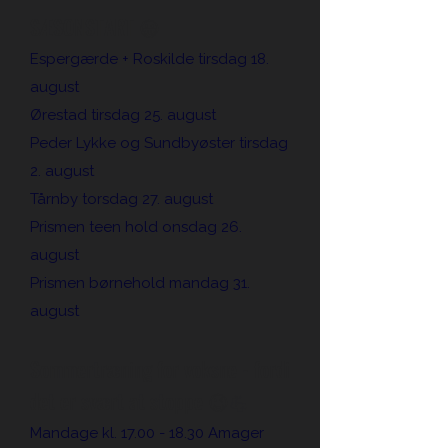
SÆSONSTART 😀
Espergærde + Roskilde tirsdag 18.
august
Ørestad ti
rsdag 25. august
Peder Lykke og Sundbyøster tirsdag
2. august
Tårnby torsdag 27. august
Prismen teen hold onsdag 26.
august
Prismen børnehold mandag 31.
august
Sommertræning for voksne - fordi
det er svært at stoppe 😉💪
Mandage kl.
17.00 - 18.30
Amager