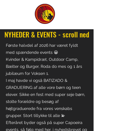
NYHEDER & EVENTS - scroll ned
Første halvdel af 2026 har været fyldt
med spændende events 😀
Kvinder & Kampidræt, Outdoor Camp,
Bælter og Burger, Roda do mes og 1 års
jubilæum for Voksen 1.
I maj havde vi også BATIZADO &
GRADUERING af alle vore børn og teen
elever. Sikke en fest med super seje børn,
stolte forældre og besøg af
højtgraduerede fra vores venskabs
grupper. Stort tillykke til alle 💫
Efteråret byder også på super Capoeira
events, så følg med her, i nyhedsbrevet og