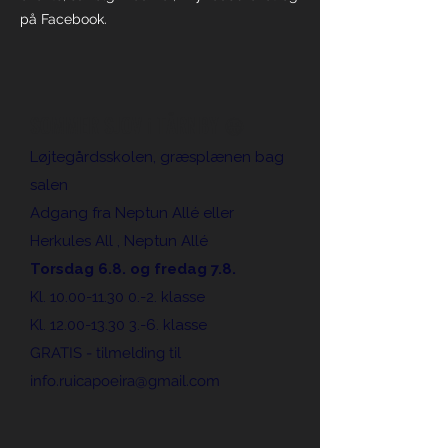
på Facebook.
SOMMER SJOV i TÅRNBY 😀
Løjtegårdsskolen, græsplænen bag
salen
Adgang fra Neptun Allé eller
Herkules All , Neptun Allé
Torsdag 6.8. og fredag 7.8.
Kl. 10.00-11.30 0.-2. klasse
Kl. 12.00-13.30 3.-6. klasse
GRATIS - tilmelding til
info.ruicapoeira@gmail.com