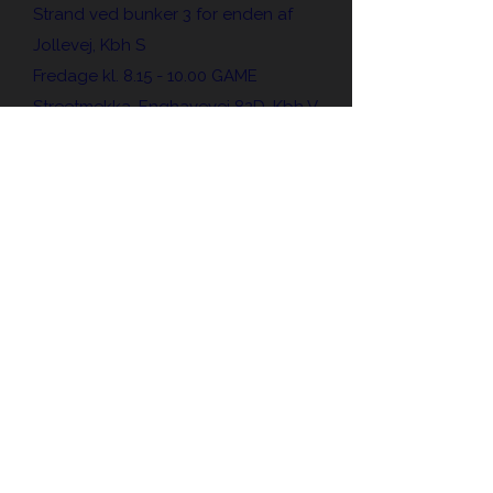
Strand ved bunker 3 for enden af
Jollevej, Kbh S
Fredage kl. 8.15 - 10.00 GAME
Streetmekka, Enghavevej 82D, Kbh V