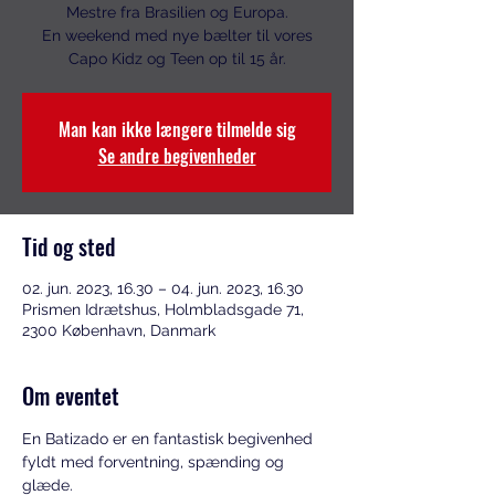
Mestre fra Brasilien og Europa.
En weekend med nye bælter til vores
Capo Kidz og Teen op til 15 år.
Man kan ikke længere tilmelde sig
Se andre begivenheder
Tid og sted
02. jun. 2023, 16.30 – 04. jun. 2023, 16.30
Prismen Idrætshus, Holmbladsgade 71,
2300 København, Danmark
Om eventet
En Batizado er en fantastisk begivenhed 
fyldt med forventning, spænding og 
glæde. 