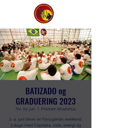
BATIZADO og
GRADUERING 2023
fre. 02. jun.
  |  
Prismen Idrætshus
2.-4. juni bliver en forrygende weekend.
3 dage med Capoeira, roda, energi og