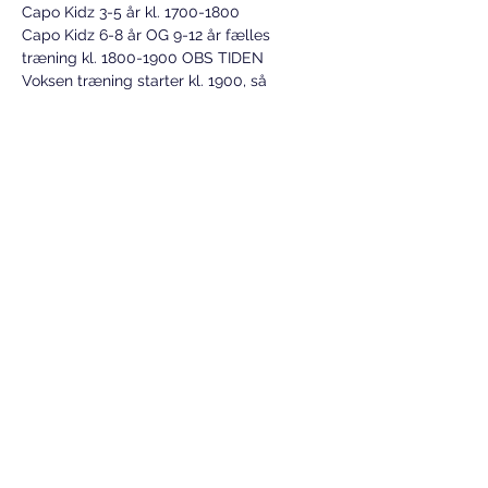
Capo Kidz 3-5 år kl. 1700-1800 
Capo Kidz 6-8 år OG 9-12 år fælles 
træning kl. 1800-1900 OBS TIDEN
Voksen træning starter kl. 1900, så 
modige forældre kan blive til en lille 
juletræning.
ESPERGÆRDE
Tirsdag 17. dec. afslutning for alle hold🎄
Tag familie, pebernødder og andet 
juleguf med til fælles…
Vis mere
Del dette event