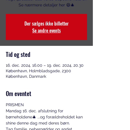
Se nærmere detaljer her 😄🎄
Der sælges ikke billetter
Se andre events
Tid og sted
16. dec. 2024, 16.00 – 19. dec. 2024, 20.30
København, Holmbladsgade, 2300
København, Danmark
Om eventet
PRISMEN
Mandag 16. dec. afslutning for 
børneholdene🎄 ...og forældreholdet kan 
shine denne dag med deres børn.
Tag familie, pebernødder og andet 