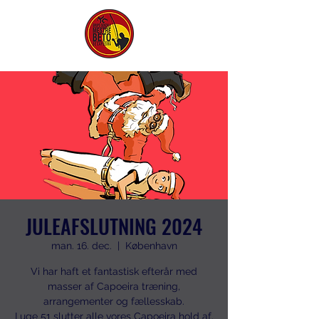
JULEAFSLUTNING 2024
man. 16. dec.
  |  
København
Vi har haft et fantastisk efterår med
masser af Capoeira træning,
arrangementer og fællesskab.
I uge 51 slutter alle vores Capoeira hold af.